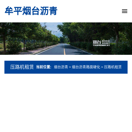
牟平烟台沥青
压路机租赁
当前位置:
烟台沥青
> 烟台沥青路面硬化
> 压路机租赁